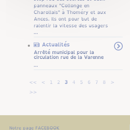
panneaux "Collonge en
Charollais" à Thoméry et aux
Ances. Ils ont pour but de
ralentir la vitesse des usagers
...
Actualités
Arrêté municipal pour la
circulation rue de la Varenne
...
<<
<
1
2
3
4
5
6
7
8
>
>>
Notre page FACEBOOK