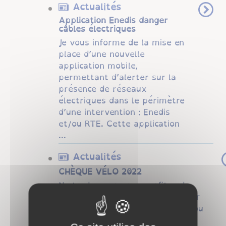
Actualités
Application Enedis danger
câbles électriques
Je vous informe de la mise en
place d’une nouvelle
application mobile,
permettant d’alerter sur la
présence de réseaux
électriques dans le périmètre
d’une intervention : Enedis
et/ou RTE. Cette application
...
Actualités
CHÈQUE VÉLO 2022
Ne tardez pas pour profiter du
chèque vélo 2022, dès le premier
avril à 9h, déposez votre devis ou
votre dossier sur le