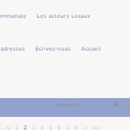
 communale
Les acteurs Locaux
'adresses
Ecrivez-nous
Accueil
<
<
1
2
3
4
5
6
7
8
>
>>