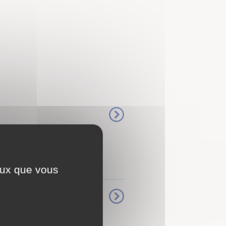
ar la Communauté de
DE MISE EN
ceux que vous
nces, les lundi et