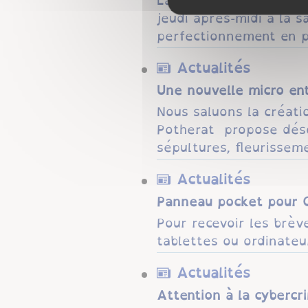
jeudi après-midi à la 
perfectionnement en plu
Actualités
Une nouvelle micro ent
Nous saluons la créati
Potherat propose déso
sépultures, fleurissemen
Actualités
Panneau pocket pour C
Pour recevoir les brèv
tablettes ou ordinateur
Actualités
Attention à la cybercri