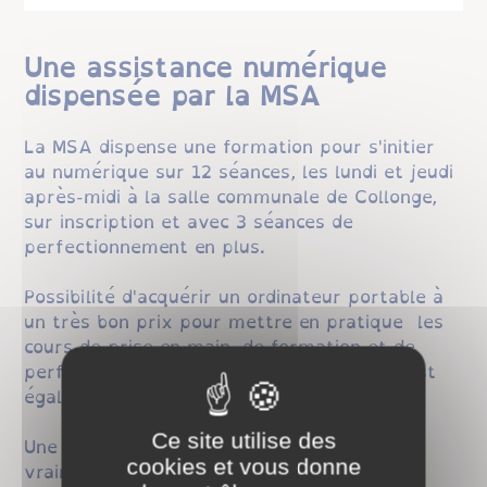
Une assistance numérique
dispensée par la MSA
La MSA dispense une formation pour s'initier
au numérique sur 12 séances, les lundi et jeudi
après-midi à la salle communale de Collonge,
sur inscription et avec 3 séances de
perfectionnement en plus.
Possibilité d'acquérir un ordinateur portable à
un très bon prix pour mettre en pratique les
cours de prise en main, de formation et de
perfectionnement, l'assistance technique est
également assurée.
Ce site utilise des
Une formation au plus près des élèves et
cookies et vous donne
vraiment efficace.