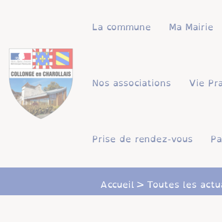
Lien
Lien
Lien
Lien
Panneau de gestion des cookies
d'accès
d'accès
d'accès
d'accès
La commune
Ma Mairie
rapide
rapide
rapide
rapide
au
au
à
au
menu
contenu
la
pied
principal
recherche
de
Nos associations
Vie Pr
page
Prise de rendez-vous
Pa
Accueil
Toutes les actu