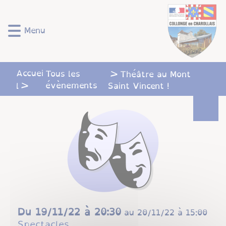
Lien
Lien
Lien
Lien
Panneau de gestion des cookies
d'accès
d'accès
d'accès
d'accès
rapide
rapide
rapide
rapide
Menu
au
au
à
au
menu
contenu
la
pied
principal
recherche
de
Accuei
Tous les
Théâtre au Mont
page
évènements
l
Saint Vincent !
Du
19/11/22 à 20:30
au
20/11/22 à 15:00
Spectacles