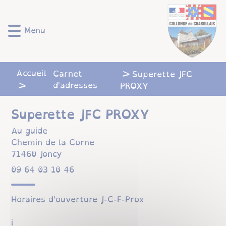
Lien
Lien
Lien
Lien
Panneau de gestion des cookies
d'accès
d'accès
d'accès
d'accès
rapide
rapide
rapide
rapide
Menu
au
au
à
au
menu
contenu
la
pied
principal
recherche
de
Accueil
Carnet
Superette JFC
page
d'adresses
PROXY
Superette JFC PROXY
Au guide
Chemin de la Corne
71460
Joncy
64 01 30 46 90
Horaires d'ouverture J-C-F-Prox
i​​​​​​​