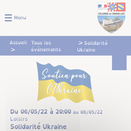
Lien
Lien
Lien
Lien
Panneau de gestion des cookies
d'accès
d'accès
d'accès
d'accès
rapide
rapide
rapide
rapide
Menu
au
au
à
au
menu
contenu
la
pied
principal
recherche
de
Accueil
Tous les
Solidarité
page
évènements
Ukraine
Du
06/05/22 à 20:00
au
06/05/22
Loisirs
Solidarité Ukraine