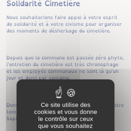
Solidarité Cimetière
Nous souhaiterions faire appel à votre esprit
de solidarité et à votre civisme pour organiser
des moments de désherbage du cimetière.
Depuis que la commune est passée zéro phyto,
l'entretien du cimetière est très chronophage
et les employés communaux ne sont là qu'un
jour et demi par semaine.
Donc, si vous souhaitez donner un peu de votre
Ce site utilise des
temps pour la commune, appelez-moi,
cookies et vous donne
Sophie
06 74 56 67 12
.
le contrôle sur ceux
que vous souhaitez