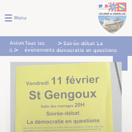
Lien
Lien
Lien
Lien
Panneau de gestion des cookies
d'accès
d'accès
d'accès
d'accès
rapide
rapide
rapide
rapide
Menu
au
au
à
au
menu
contenu
la
pied
principal
recherche
de
Accue
Tous les
Soirée-débat La
page
évènements
il
démocratie en questions