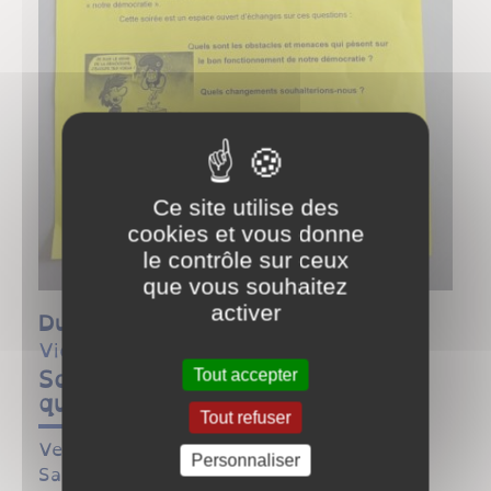
Ce site utilise des
cookies et vous donne
le contrôle sur ceux
que vous souhaitez
activer
Du
11/02/22 à 20:00
au
11/02/22
vie pratique
Soirée-débat La démocratie en
Tout accepter
questions
Tout refuser
Vendredi 11 février, salle des mariages à
Personnaliser
Saint Gengoux, à 20h.