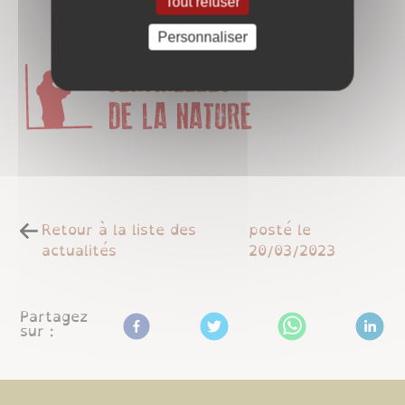
Tout refuser
Personnaliser
Retour à la liste des
posté le
actualités
20/03/2023
Partagez
sur :