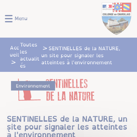
Lien
Lien
Lien
Lien
Panneau de gestion des cookies
d'accès
d'accès
d'accès
d'accès
rapide
rapide
rapide
rapide
Menu
au
au
à
au
menu
contenu
la
pied
principal
recherche
de
Toutes
page
Acc
SENTINELLES de la NATURE,
les
ueil
un site pour signaler les
actualit
atteintes à l'environnement
és
Environnement
SENTINELLES de la NATURE, un
site pour signaler les atteintes
à l'environnement