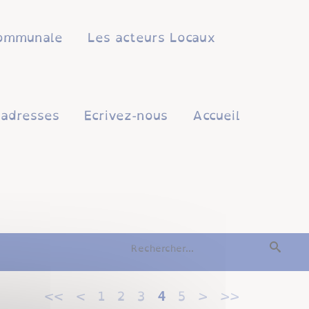
 communale
Les acteurs Locaux
'adresses
Ecrivez-nous
Accueil
<<
<
1
2
3
4
5
>
>>