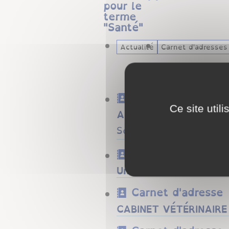
pour le
terme
"
Santé
"
Actualité
Carnet d'adresses
Carnet d'adresse
Ce site util
AMAELLES
Services à domicile po
Carnet d'adresse
Unité d'action sociale
Carnet d'adresse
CABINET VÉTÉRINAIRE