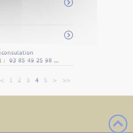
éconsulation
 : 03 85 49 25 98 ...
<
1
2
3
4
5
>
>>