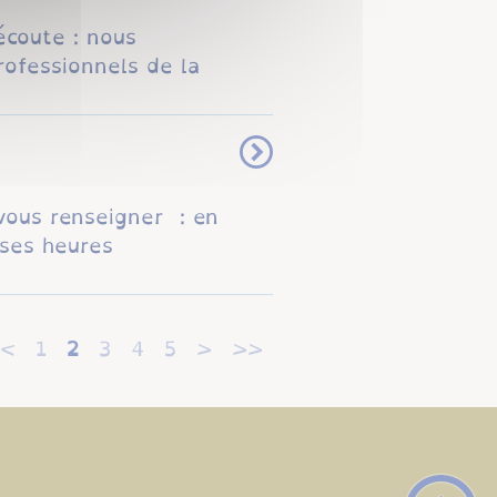
écoute : nous
rofessionnels de la
vous renseigner : en
 ses heures
<
1
2
3
4
5
>
>>