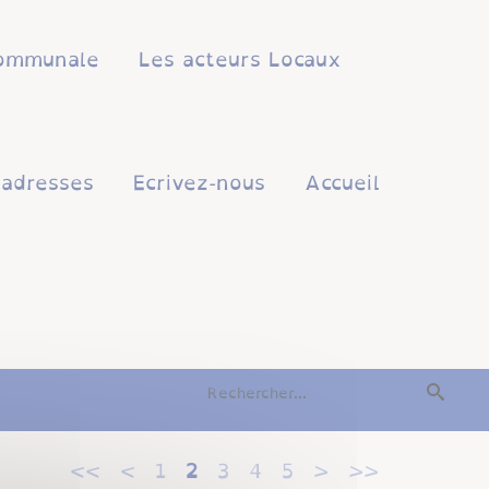
 communale
Les acteurs Locaux
'adresses
Ecrivez-nous
Accueil
<<
<
1
2
3
4
5
>
>>