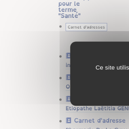
pour le
terme
"
Santé
"
Carnet d'adresses
Carnet d'adresse
infirmière Floriane Nol
Ce site util
Carnet d'adresse
Ostéopathe Claire Inac
Carnet d'adresse
Etiopathe Laëtitia G
Carnet d'adresse