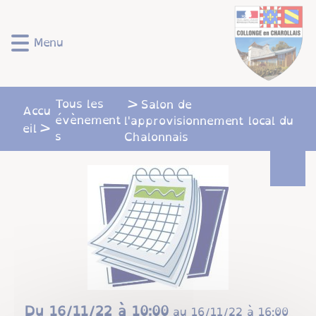
Lien
Lien
Lien
Lien
Panneau de gestion des cookies
d'accès
d'accès
d'accès
d'accès
rapide
rapide
rapide
rapide
Menu
au
au
à
au
menu
contenu
la
pied
principal
recherche
de
Tous les
Salon de
page
Accu
évènement
l'approvisionnement local du
eil
s
Chalonnais
Du
16/11/22 à 10:00
au
16/11/22 à 16:00