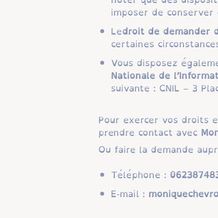
imposer de conserver 
Le
droit de demander d
certaines circonstances
Vous disposez égalem
Nationale de l’Informa
suivante : CNIL – 3 Pl
Pour exercer vos droits 
prendre contact avec
Mon
Ou faire la demande auprè
Téléphone :
53847832
E-mail :
moc.liamg@26