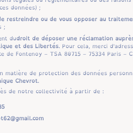
ces données) ;
e restreindre ou de vous opposer au traitem
 ;
ent du
droit de déposer une réclamation auprè
tique et des Libertés
. Pour cela, merci d'adres
ace de Fontenoy – TSA 80715 – 75334 Paris – 
en matière de protection des données personn
ique Chevrot
.
s de notre collectivité à partir de :
60
torvehceuqinom