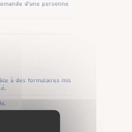
a demande d’une personne
âce à des formulaires mis
té.
e.
 le service.
n d’intérêt public.