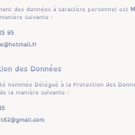
ment des données à caractère personnel est
M
manière suivante :
88 60
argalettesoj
tion des Données
été nommée Délégué à la Protection des Donn
de la manière suivante :
60
torvehceuqinom