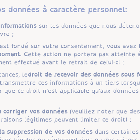
os données à caractère personnel:
 informations
sur les données que nous détenon
vre ;
 est fondé sur votre consentement, vous avez 
moment
. Cette action ne portera pas atteinte à
nt effectué avant le retrait de celui-ci ;
tances, le
droit de recevoir des données sous 
ransmettre ces informations à un tiers lorsq
er que ce droit n'est applicable qu'aux donnée
u corriger vos données
(veuillez noter que des
aisons légitimes peuvent limiter ce droit) ;
la suppression de vos données
dans certaines 
ions légales ou réglementaires ou des raisons