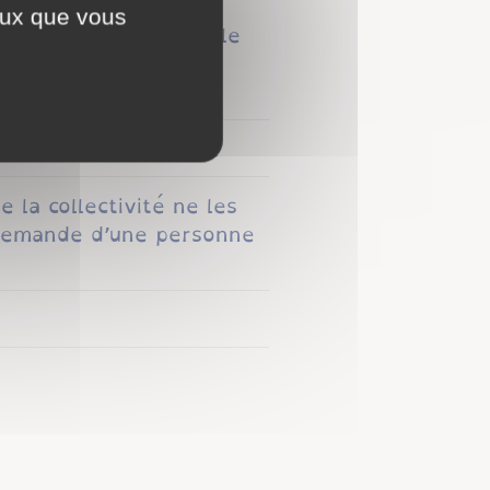
ceux que vous
par l’obligation légale
e type de services.
e la collectivité ne les
a demande d’une personne