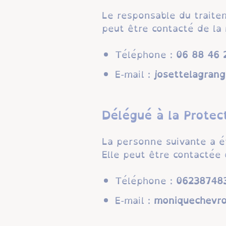
Le responsable du traite
peut être contacté de la 
Téléphone :
59 52 64 
E-mail :
rf.liamtoh@egn
Délégué à la Protec
La personne suivante a 
Elle peut être contactée 
Téléphone :
53847832
E-mail :
moc.liamg@26