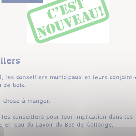
llers
 les conseillers municipaux et leurs conjoint-
 de bois.
e chose à manger.
 les conseillers pour leur implication dans le
 en eau du Lavoir du Bas de Collonge.