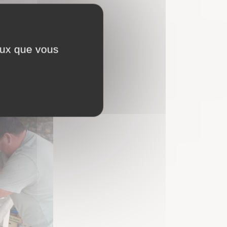
que.
ceux que vous