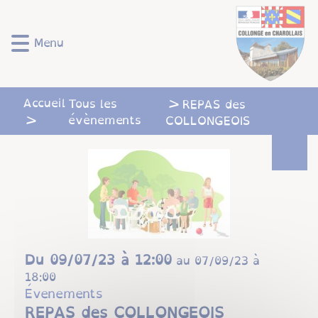
Lien
Lien
Lien
Lien
Panneau de gestion des cookies
d'accès
d'accès
d'accès
d'accès
rapide
rapide
rapide
rapide
Menu
au
au
à
au
menu
contenu
la
pied
principal
recherche
de
Accueil
Tous les
REPAS des
page
évènements
COLLONGEOIS
Du
09/07/23 à 12:00
au
07/09/23 à
18:00
Évenements
REPAS des COLLONGEOIS