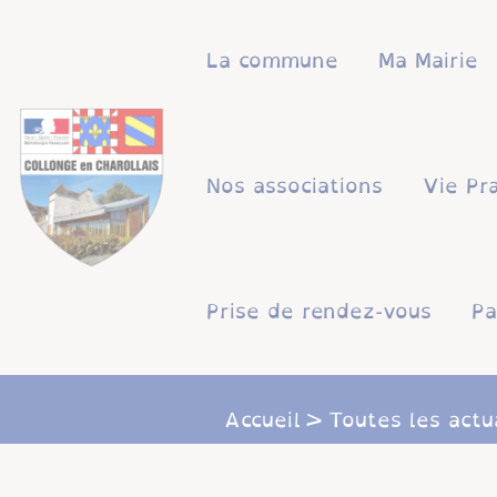
Lien
Lien
Lien
Lien
Panneau de gestion des cookies
d'accès
d'accès
d'accès
d'accès
La commune
Ma Mairie
rapide
rapide
rapide
rapide
au
au
à
au
menu
contenu
la
pied
principal
recherche
de
Nos associations
Vie Pr
page
Prise de rendez-vous
Pa
Accueil
Toutes les actu