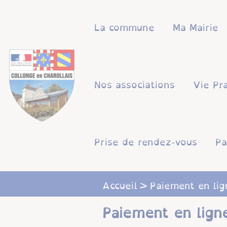
Lien
Lien
Lien
Lien
Panneau de gestion des cookies
d'accès
d'accès
d'accès
d'accès
La commune
Ma Mairie
rapide
rapide
rapide
rapide
au
au
à
au
menu
contenu
la
pied
principal
recherche
de
Nos associations
Vie Pr
page
Prise de rendez-vous
Pa
Accueil
Paiement en lig
Paiement en lign