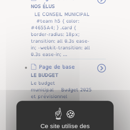
NOS ÉLUS
LE CONSEIL MUNICIPAL​​​​
#team h5 { color:
#4655A4; } .card {
border-radius: 18px;
transition: all 0.3s ease-
in; -webkit-transition: all
0.3s ease-in; ...
Page de base
LE BUDGET
Le budget
municipal Budget 2025
et prévisionnel
2026 Budget 2021 et
prévisionnel
2022 Budget 2020 et
prévisionnel
Ce site utilise des
2021 Budget