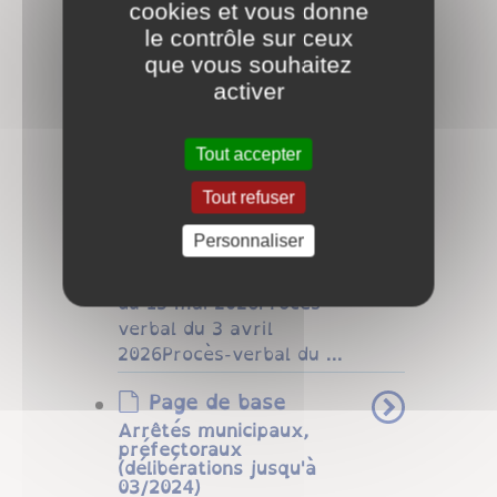
cookies et vous donne
2019 Budget 2018 ...
le contrôle sur ceux
que vous souhaitez
Page de base
activer
Procès-verbaux des
conseils municipaux
Les compte-rendus du
Tout accepter
conseil, de 2018 à 2024,
puis les procès-verbaux
Tout refuser
de 2025 Une réunion
Personnaliser
du conseil
municipalProcès-verbal
du 15 mai 2026Procès-
verbal du 3 avril
2026Procès-verbal du ...
Page de base
Arrêtés municipaux,
préfectoraux
(délibérations jusqu'à
03/2024)