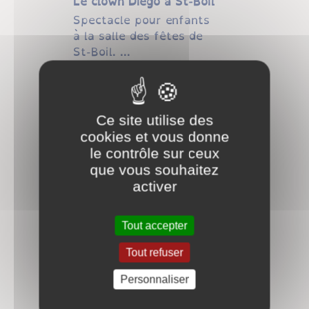
Le clown Diego à St-Boil
Spectacle pour enfants
à la salle des fêtes de
St-Boil. ...
Événements
Spectacles espace
culturel Louis Aragon
Ce site utilise des
Saint Vallier
cookies et vous donne
...
le contrôle sur ceux
Événements
que vous souhaitez
activer
BUCKING RANCH à
Collonge
...
Tout accepter
Événements
Tout refuser
Solidarité Ukraine
Personnaliser
...