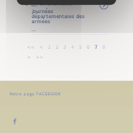
Événements
Journées
départementales des
armées
...
<<
<
1
2
3
4
5
6
7
8
>
>>
Notre page FACEBOOK