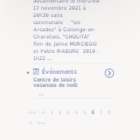
documentaire le mercredi
17 novembre 2021 à
20h30 salle
communale "les
Arcades" à Collonge-en-
Charollais. "CHOLITA"
film de Jaime MURCIEGO
et Pablo IRABURU 2019-
1h22 ...
Événements
Centre de loisirs
vacances de noël
...
<<
<
1
2
3
4
5
6
7
8
>
>>