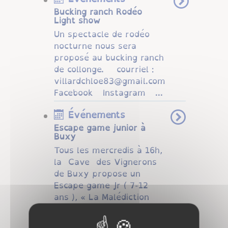
Bucking ranch Rodéo
Light show
Un spectacle de rodéo
nocturne nous sera
proposé au bucking ranch
de collonge. courriel :
villardchloe83@gmail.com
Facebook Instagram ...
Événements
Escape game junior à
Buxy
Tous les mercredis à 16h,
la Cave des Vignerons
de Buxy propose un
Escape game Jr ( 7-12
ans ), « La Malédiction
d'Hostes Vini ». Au
programme du mystère,