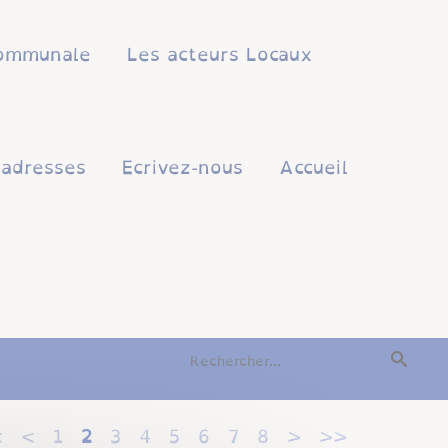
 communale
Les acteurs Locaux
'adresses
Ecrivez-nous
Accueil
<
<
1
2
3
4
5
6
7
8
>
>>