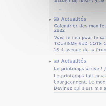
Accueil de loisirs 3-1
...
Actualités
Calendrier des manif
2022
Voici le lien pour le
TOURISME SUD COTE CH
16 4 avenue de la Prom
Actualités
Le printemps arrive ! 
Le printemps fait pous
bourgeonnent. Le monu
Devinez qui s'est mis a