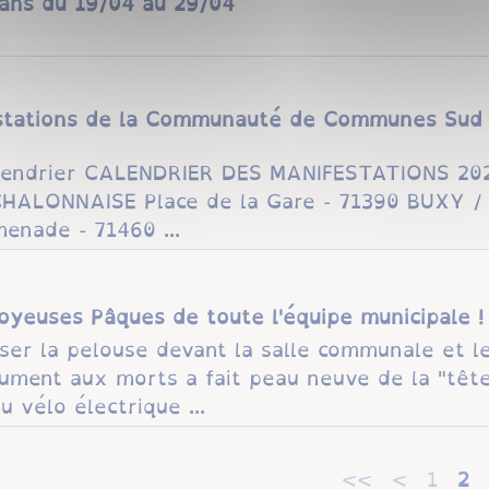
0 ans du 19/04 au 29/04
estations de la Communauté de Communes Sud 
 calendrier CALENDRIER DES MANIFESTATIONS 2
ALONNAISE Place de la Gare - 71390 BUXY / +
enade - 71460 ...
Joyeuses Pâques de toute l'équipe municipale !
ser la pelouse devant la salle communale et l
ment aux morts a fait peau neuve de la "tête
u vélo électrique ...
<<
<
1
2