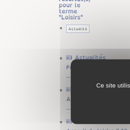
pour le
terme
"
Loisirs
"
Actualité
Actualités
Programme d'activités 
...
Ce site util
Actualités
Accueil de loisirs 11-
...
Actualités