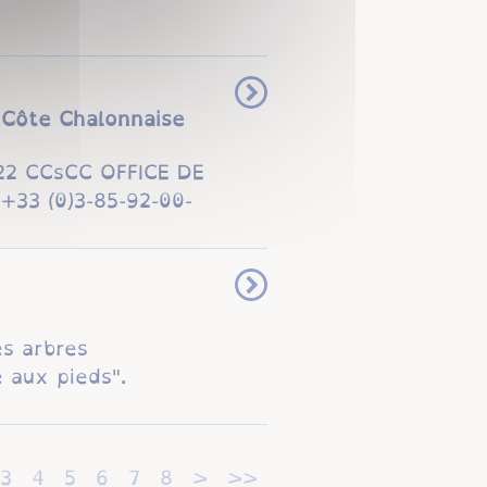
Côte Chalonnaise
022 CCsCC OFFICE DE
33 (0)3-85-92-00-
es arbres
 aux pieds".
3
4
5
6
7
8
>
>>