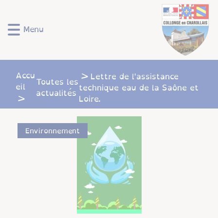
Lien
Lien
Lien
Lien
Panneau de gestion des cookies
d'accès
d'accès
d'accès
d'accès
rapide
rapide
rapide
rapide
Menu
au
au
à
au
menu
contenu
la
pied
principal
recherche
de
page
Accu
Lettre de l'assistance
Toutes les
eil
technique eau de la Saône et
actualités
Loire.
Environnement