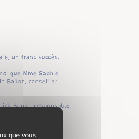
le, un franc succès.
insi que Mme Sophie
 Ballot, conseiller
nick Bonin, responsable
Potherat, tous deux
ceux que vous
nicipaux.