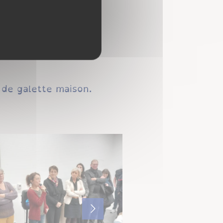
PE.
e Léger,
 de galette maison.