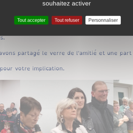
souhaitez activer
ns était aussi présente avec la chasse et l'AC
Tout accepter
Tout refuser
Personnaliser
é pour présenter une nouvelle habitante, Célin
s.
avons partagé le verre de l'amitié et une part
pour votre implication.