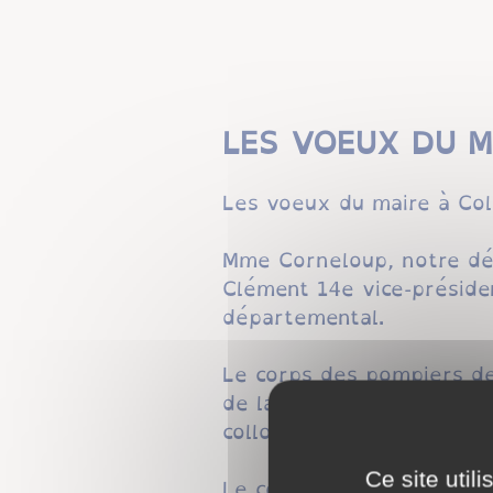
LES VOEUX DU M
Les voeux du maire à Coll
Mme Corneloup, notre dép
Clément 14e vice-préside
départemental.
Le corps des pompiers de
de la caserne, le Caporal
collongeois.
Ce site util
Le conseil Municipal étai