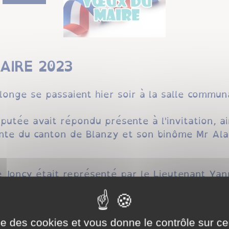
AIRE 2023
onge se passaient hier soir à la salle communa
utée avait répondu présente à l'invitation, a
nte du canton de Blanzy et son binôme Mr Alain
 Joncy était représenté par le Lieutenant Yan
 Danielle Potherat et le Caporal-chef Patrick 
ise des cookies et vous donne le contrôle sur 
t largement représenté ainsi que les agents mu