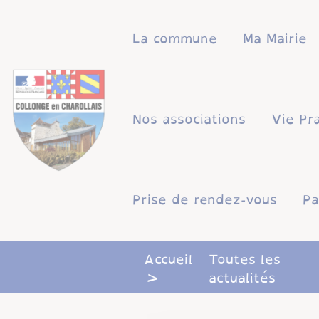
Lien
Lien
Lien
Lien
Panneau de gestion des cookies
d'accès
d'accès
d'accès
d'accès
La commune
Ma Mairie
rapide
rapide
rapide
rapide
au
au
à
au
menu
contenu
la
pied
principal
recherche
de
Nos associations
Vie Pr
page
Prise de rendez-vous
Pa
Accueil
Toutes les
actualités