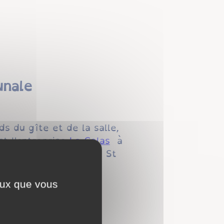
unale
s du gîte et de la salle,
st l'entreprise
La Colas
à
ture
, le paysagiste de St
ceux que vous
 abords du centre-