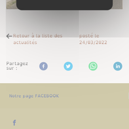
Retour à la liste des
posté le
actualités
24/03/2022
Partagez
sur :
Notre page FACEBOOK