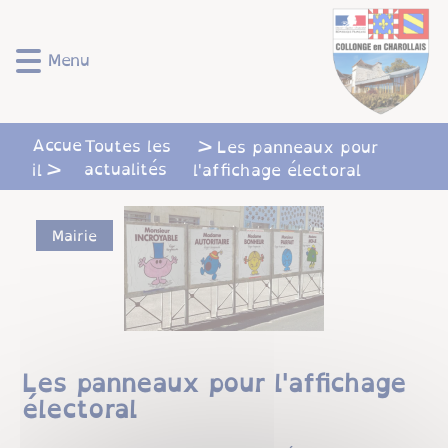
Lien
Lien
Lien
Lien
Panneau de gestion des cookies
d'accès
d'accès
d'accès
d'accès
rapide
rapide
rapide
rapide
Menu
au
au
à
au
menu
contenu
la
pied
principal
recherche
de
Accue
Toutes les
Les panneaux pour
page
actualités
il
l'affichage électoral
Mairie
Les panneaux pour l'affichage
électoral