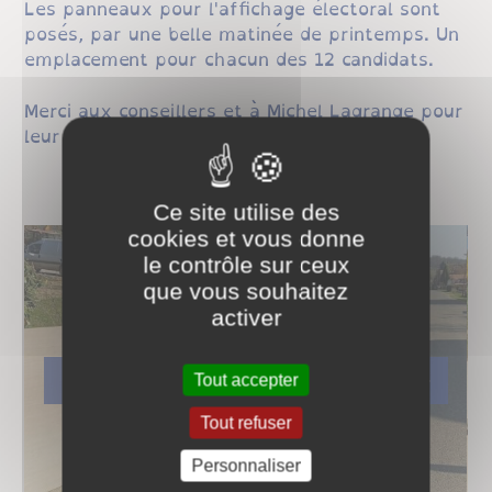
Les panneaux pour l'affichage électoral sont
posés, par une belle matinée de printemps. Un
emplacement pour chacun des 12 candidats.
Merci aux conseillers et à Michel Lagrange pour
leur aide.
Ce site utilise des
cookies et vous donne
le contrôle sur ceux
que vous souhaitez
activer
Tout accepter
Tout refuser
Personnaliser