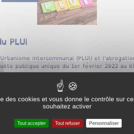
du PLUi
d'Urbanisme intercommunal (PLUi) et l'abrogat
uête publique unique du 1er février 2022 au 0
mission d’enquête a transmis son rapport et se
le lien ci-dessous:
les conclusions de la commission d’enquête
ise des cookies et vous donne le contrôle sur 
souhaitez activer
sions de la commission d’enquête sont égaleme
Tout accepter
Tout refuser
Personnaliser