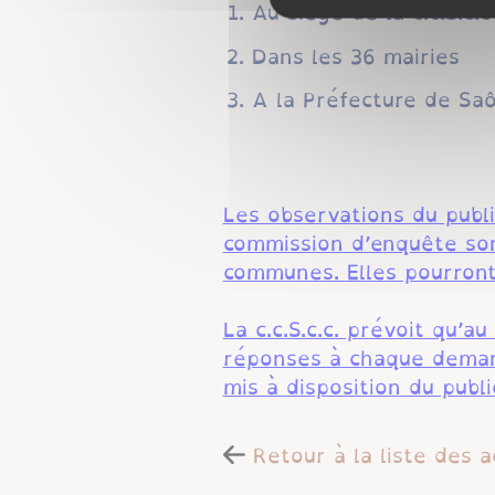
Au siège de la c.c.S.c.
Dans les 36 mairies
A la Préfecture de Saô
Les observations du publi
commission d’enquête sont
communes. Elles pourront
La c.c.S.c.c. prévoit qu’
réponses à chaque demand
mis à disposition du publi
Retour à la liste des a