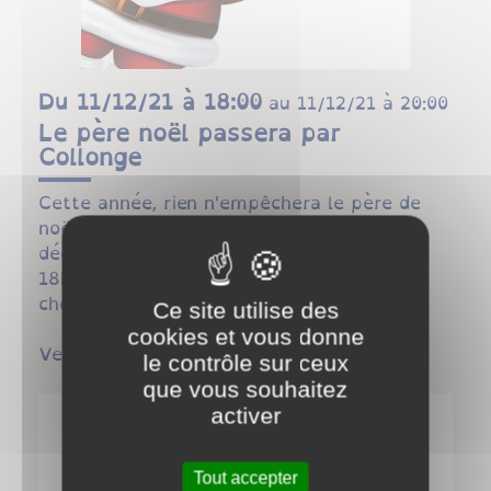
Du
11/12/21 à 18:00
au
11/12/21 à 20:00
Le père noël passera par
Collonge
Cette année, rien n'empêchera le père de
noël de passer par Collonge, le samedi 11
décembre 2021 à la salle communale dès
18h, pour partager un vin chaud ou un
chocolat chaud et les cadeaux.
Ce site utilise des
cookies et vous donne
Venez nombreux !
le contrôle sur ceux
que vous souhaitez
activer
Tout accepter