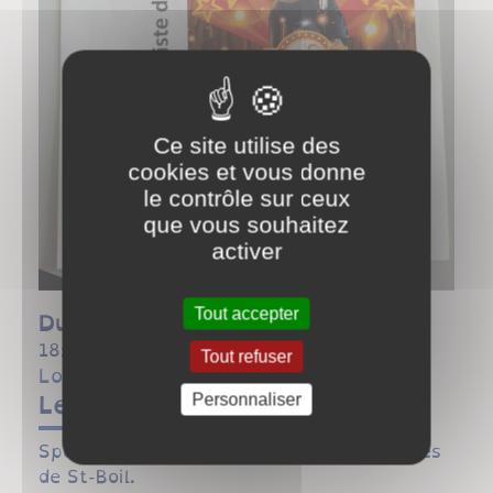
Ce site utilise des
cookies et vous donne
le contrôle sur ceux
que vous souhaitez
activer
Tout accepter
Du
16/02/22 à 15:00
au
16/02/22 à
18:00
Tout refuser
Loisirs
Le clown Diego à St-Boil
Personnaliser
Spectacle pour enfants à la salle des fêtes
de St-Boil.