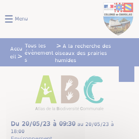
Lien
Lien
Lien
Lien
Panneau de gestion des cookies
d'accès
d'accès
d'accès
d'accès
rapide
rapide
rapide
rapide
Menu
au
au
à
au
menu
contenu
la
pied
principal
recherche
de
Tous les
A la recherche des
page
Accu
évènement
oiseaux des prairies
eil
s
humides
Du
20/05/23 à 09:30
au
20/05/23 à
18:00
Environnement