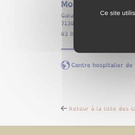
Montceau-les-Min
Ce site util
Galuzot
71307
Montceau-les-Mine
06 06 76 58 30
Centre hospitalier de
Retour à la liste des 