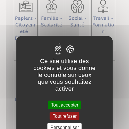
Papiers -
Famille -
Social -
Travail -
Citoyenn
Scolarité
Santé
Formatio
eté -
n
Élections
Ce site utilise des
cookies et vous donne
le contrôle sur ceux
que vous souhaitez
activer
Logemen
Transpor
Argent -
Justice
t
ts -
Impôts -
Tout accepter
Mobilité
Consom
Tout refuser
mation
Personnaliser