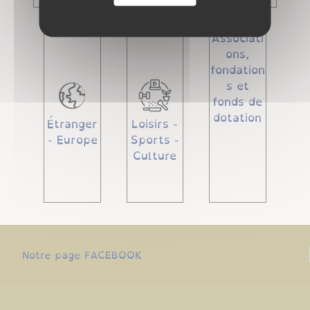
Associati
ons,
fondation
s et
fonds de
dotation
Étranger
Loisirs -
- Europe
Sports -
Culture
Notre page FACEBOOK