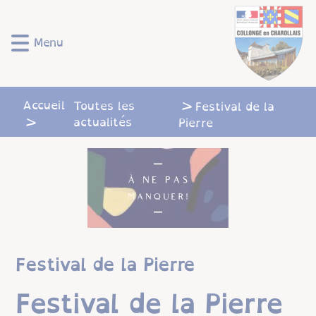
Lien
Lien
Lien
Lien
Panneau de gestion des cookies
d'accès
d'accès
d'accès
d'accès
rapide
rapide
rapide
rapide
Menu
au
au
à
au
menu
contenu
la
pied
principal
recherche
de
Accueil
page
Toutes les
Festival de la
actualités
Pierre
Festival de la Pierre
Festival de la Pierre