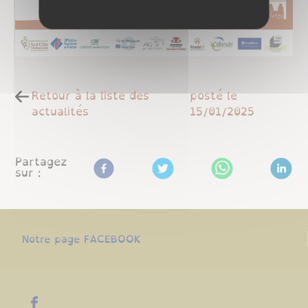
Retour à la liste des
posté le
actualités
15/01/2025
Partagez
sur :
Notre page FACEBOOK