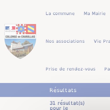
Lien
Lien
Lien
Lien
Panneau de gestion des cookies
d'accès
d'accès
d'accès
d'accès
La commune
Ma Mairie
rapide
rapide
rapide
rapide
au
au
à
au
menu
contenu
la
pied
principal
recherche
de
Nos associations
Vie Pr
page
Prise de rendez-vous
Pa
Résultats
31
résultat(s)
pour le