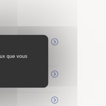
 nos retraités de
ceux que vous
 ...