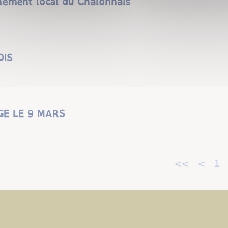
nement local du Chalonnais
OIS
E LE 9 MARS
<<
<
1