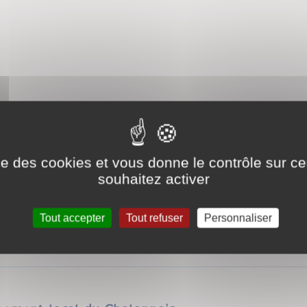
022
 municipalité et le comité des fêtes convient
ise des cookies et vous donne le contrôle sur 
tionnel repas, salle communale à partir de midi.
souhaitez activer
Tout accepter
Tout refuser
Personnaliser