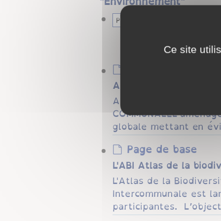
"
Environnement
"
Page
Ce site util
Page de base
Aménagement des abord
AMÉNAGEMENT DE L'ES
COMMUNALEL’aménagemen
globale mettant en évi
Page de base
L'ABI Atlas de la biod
L'Atlas de la Biodivers
Intercommunale est la
participantes. L’objecti