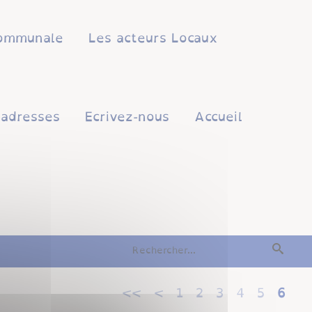
 communale
Les acteurs Locaux
'adresses
Ecrivez-nous
Accueil
<<
<
1
2
3
4
5
6