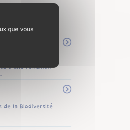
ceux que vous
munale
te à une réflexion
.
s de la Biodiversité