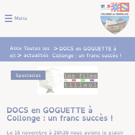
Lien
Lien
Lien
Lien
Panneau de gestion des cookies
d'accès
d'accès
d'accès
d'accès
rapide
rapide
rapide
rapide
Menu
au
au
à
au
menu
contenu
la
pied
principal
recherche
de
page
Accu
Toutes les
DOCS en GOGUETTE à
actualités
eil
Collonge : un franc succès !
Spectacles
DOCS en GOGUETTE à
Collonge : un franc succès !
Le 16 novembre à 20h30 nous avions le plaisir