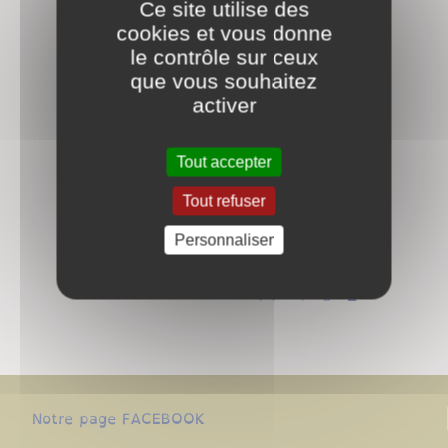
LIGNE
Ce site utilise des
PERMIS DE CONDUIRE Le
cookies et vous donne
Conseil Interministériel
le contrôle sur ceux
de la Sécurité Routière
que vous souhaitez
(CISR) s'est réuni le 17
activer
juillet 2023 pour adopter
une série de mesures
Tout accepter
visant à améliorer la
sécurité routière en
Tout refuser
France. Dématérialisation
...
Personnaliser
<<
<
1
2
Notre page FACEBOOK