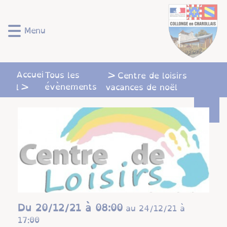
Lien
Lien
Lien
Lien
Panneau de gestion des cookies
d'accès
d'accès
d'accès
d'accès
rapide
rapide
rapide
rapide
Menu
au
au
à
au
menu
contenu
la
pied
principal
recherche
de
Accuei
Tous les
page
Centre de loisirs
évènements
l
vacances de noël
Du
20/12/21 à 08:00
au
24/12/21 à
17:00