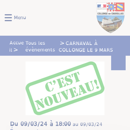
Lien
Lien
Lien
Lien
Panneau de gestion des cookies
d'accès
d'accès
d'accès
d'accès
rapide
rapide
rapide
rapide
Menu
au
au
à
au
menu
contenu
la
pied
principal
recherche
de
Accue
Tous les
CARNAVAL À
page
évènements
il
COLLONGE LE 9 MARS
Du
09/03/24 à 18:00
au
09/03/24