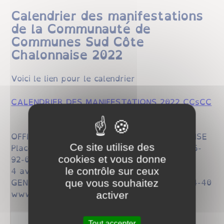
Calendrier des manifestations
de la Communauté de
Communes Sud Côte
Chalonnaise 2022
Voici le lien pour le calendrier
CALENDRIER DES MANIFESTATIONS 2022 CCsCC
OFFICE DE TOURISME SUD COTE CHALONNAISE
Place de la Gare - 71390 BUXY / +33 (0)3-85-
Ce site utilise des
92-00-16
cookies et vous donne
4 avenue de la Promenade - 71460 SAINT-
le contrôle sur ceux
GENGOUX-LE-NATIONAL / +33 (0)9-77-35-14-40
que vous souhaitez
www.tourisme-sud-cote-chalonnaise.com
activer
Tout accepter