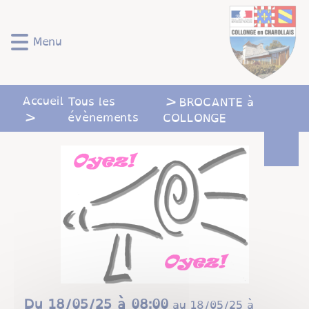
Lien
Lien
Lien
Lien
Panneau de gestion des cookies
d'accès
d'accès
d'accès
d'accès
rapide
rapide
rapide
rapide
Menu
au
au
à
au
menu
contenu
la
pied
principal
recherche
de
Accueil
Tous les
BROCANTE à
page
évènements
COLLONGE
Du
18/05/25 à 08:00
au
18/05/25 à