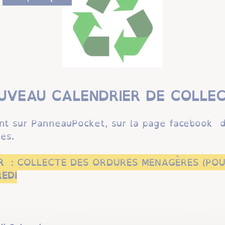
UVEAU CALENDRIER DE COLLEC
ent sur PanneauPocket, sur la page facebook 
es.
ER
: COLLECTE DES ORDURES
MENAGÈRES
(POU
EDI