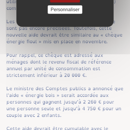
utilisent le bois domestique (bûches, pellets)
comme source de chauffage.
Personnaliser
Les modalités du « chèque énergie bois » ne
sont pas encore précisées. Toutefois, cette
nouvelle aide devrait être similaire au « chèque
énergie fioul » mis en place en novembre.
Pour rappel, ce chèque est adressé aux
ménages dont le revenu fiscal de référence
annuel par unité de consommation est
strictement inférieur à 20 000 €.
Le ministre des Comptes publics a annoncé que
l'aide « énergie bois » serait accordée aux
personnes qui gagnent jusqu’à 2 260 € pour
une personne seule et jusqu’à 4 750 € pour un
couple avec 2 enfants.
Cette aide devrait être cumulable avec le