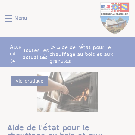
Lien
Lien
Lien
Lien
Panneau de gestion des cookies
d'accès
d'accès
d'accès
d'accès
rapide
rapide
rapide
rapide
Menu
au
au
à
au
menu
contenu
la
pied
principal
recherche
de
page
Accu
Aide de l'état pour le
Toutes les
eil
chauffage au bois et aux
actualités
granulés
vie pratique
Aide de l'état pour le