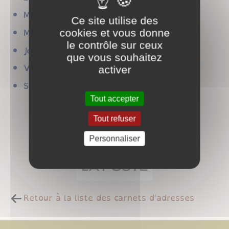
Mardi : 09h15 - 12h / 14h - 16h30.
Ce site utilise des
Mercredi : 09h15 - 12h.
cookies et vous donne
le contrôle sur ceux
Jeudi : 09h15 - 12h / 14h - 16h30.
que vous souhaitez
Vendredi : 09h15 - 12h / 14h - 16h30.
activer
Samedi : 09h15 - 11h30.
Tout accepter
Tout refuser
Personnaliser
Retour à la liste des carnets d'adresses