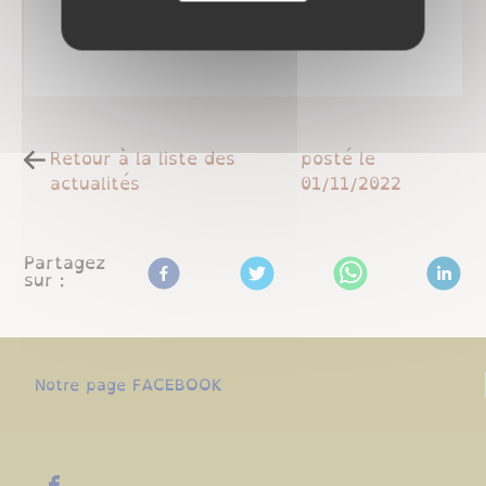
Retour à la liste des
posté le
actualités
01/11/2022
Partagez
sur :
Notre page FACEBOOK