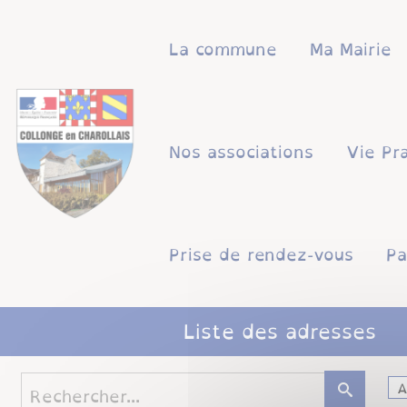
Lien
Lien
Lien
Lien
Panneau de gestion des cookies
d'accès
d'accès
d'accès
d'accès
La commune
Ma Mairie
rapide
rapide
rapide
rapide
au
au
à
au
menu
contenu
la
pied
principal
recherche
de
Nos associations
Vie Pr
page
Prise de rendez-vous
Pa
Liste des adresses