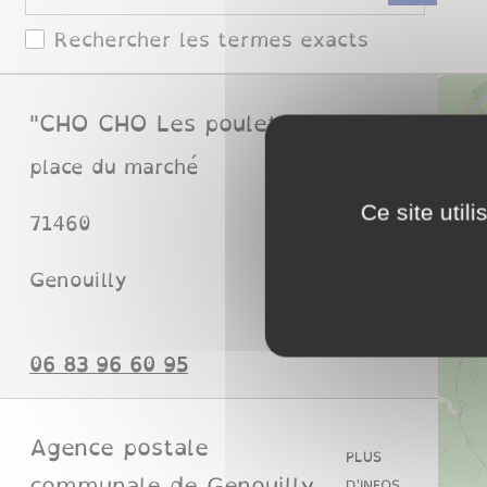
Rechercher les termes exacts
"CHO CHO Les poulets"
PLUS D'INFOS
place du marché
Ce site util
71460
Commerces
Genouilly
59 06 69 38 60
Agence postale
PLUS
communale de Genouilly
D'INFOS