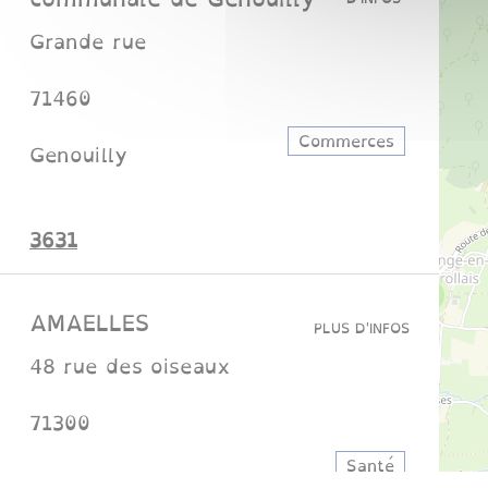
Grande rue
71460
Commerces
Genouilly
1363
6
AMAELLES
PLUS D'INFOS
48 rue des oiseaux
71300
Santé
Montceau-les-Mines