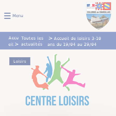
Lien
Lien
Lien
Lien
Panneau de gestion des cookies
d'accès
d'accès
d'accès
d'accès
rapide
rapide
rapide
rapide
Menu
au
au
à
au
menu
contenu
la
pied
principal
recherche
de
Accu
Toutes les
Accueil de loisirs 3-10
page
actualités
eil
ans du 19/04 au 29/04
Loisirs