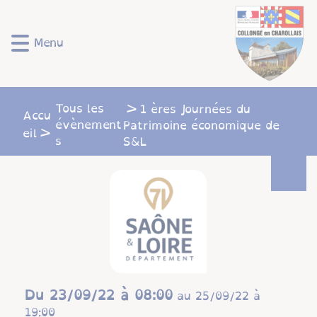
Lien
Lien
Lien
Lien
Panneau de gestion des cookies
d'accès
d'accès
d'accès
d'accès
rapide
rapide
rapide
rapide
Menu
au
au
à
au
menu
contenu
la
pied
principal
recherche
de
page
Tous les
1 ères Journées du
Accu
évènement
Patrimoine économique de
eil
s
S&L
Du
23/09/22 à 08:00
au
25/09/22 à
19:00