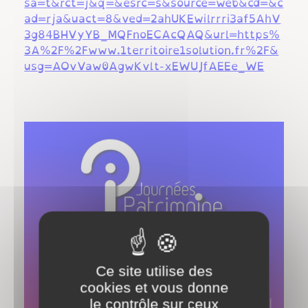
sa=t&rct=j&q=&esrc=s&source=web&cd=&c
ad=rja&uact=8&ved=2ahUKEwilrrri3af5AhV
3g84BHVyYB_MQFnoECAcQAQ&url=https%
3A%2F%2Fwww.1territoire1solution.fr%2F&
usg=AOvVaw0AgwKvlt-xEWUJfAEEe_WE
Ce site utilise des
cookies et vous donne
le contrôle sur ceux